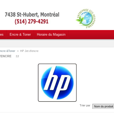
ces
Encre & Toner
Horaire du Magasin
ncre &Toner
>
HP Jet d'encre
D'ENCRE
53
Trier par