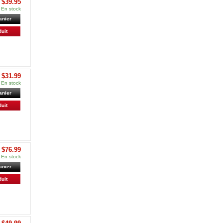
$39.95
En stock
anier
duit
$31.99
En stock
anier
duit
$76.99
En stock
anier
duit