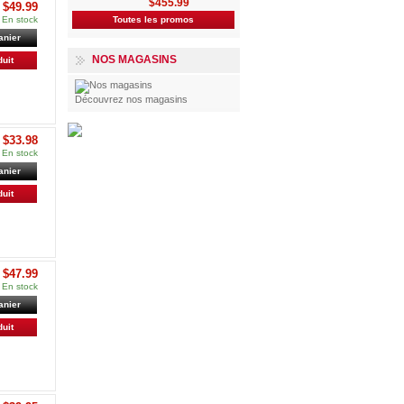
$455.99
$49.99
En stock
Toutes les promos
anier
NOS MAGASINS
duit
Découvrez nos magasins
$33.98
En stock
anier
duit
$47.99
En stock
anier
duit