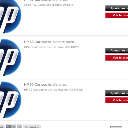
C6657AC Cartouche d'encre tricolore
Ajouter au p
Voir le pro
HP 60 Cartouche d'encre noire...
HP60 Cartouche d'encre noire CC640WN
Ajouter au p
Voir le pro
HP 60 Cartouche d'encre...
HP 60 Cartouche d'encre tricolore CC643WN
Ajouter au p
Voir le pro
ent
1
2
3
Suivant »