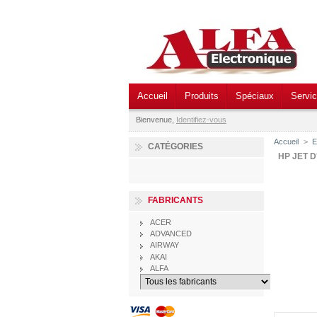
Accueil
Produits
Spéciaux
Servi
Bienvenue,
Identifiez-vous
Accueil
>
E
CATÉGORIES
HP JET 
FABRICANTS
ACER
ADVANCED
AIRWAY
AKAI
ALFA