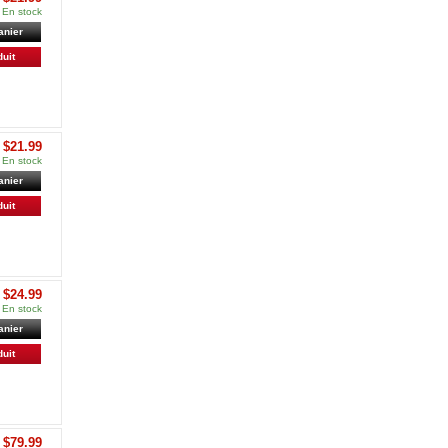
En stock
anier
duit
$21.99
En stock
anier
duit
$24.99
En stock
anier
duit
$79.99