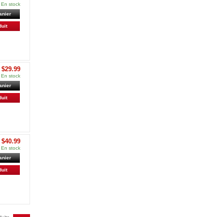
En stock
anier
duit
$29.99
En stock
anier
duit
$40.99
En stock
anier
duit