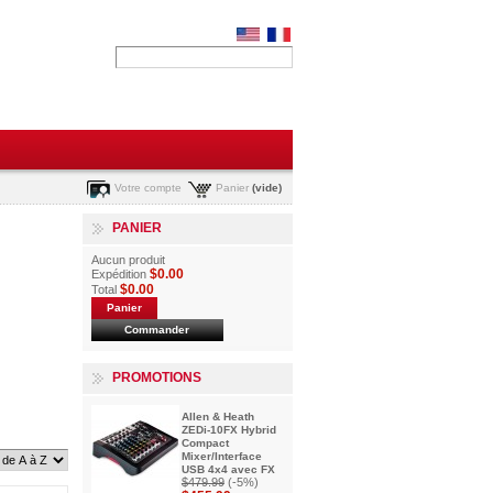
Votre compte
Panier
(vide)
PANIER
Aucun produit
$0.00
Expédition
$0.00
Total
Panier
Commander
PROMOTIONS
Allen & Heath
ZEDi-10FX Hybrid
Compact
Mixer/Interface
USB 4x4 avec FX
$479.99
(-5%)