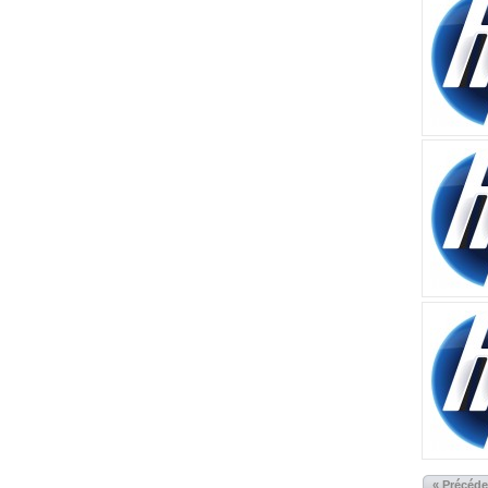
« Précéd