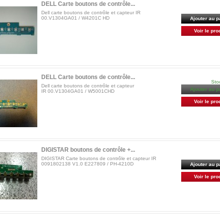
DELL Carte boutons de contrôle...
Dell carte boutons de contrôle et capteur IR
00.V1304GA01 / W4201C HD
Ajouter au p
Voir le pro
DELL Carte boutons de contrôle...
Sto
Dell carte boutons de contrôle et capteur
Ajouter au p
IR 00.V1304GA01 / W5001CHD
Voir le pro
DIGISTAR boutons de contrôle +...
DIGISTAR Carte boutons de contrôle et capteur IR
0091802138 V1.0 E227809 / PH-4210D
Ajouter au p
Voir le pro