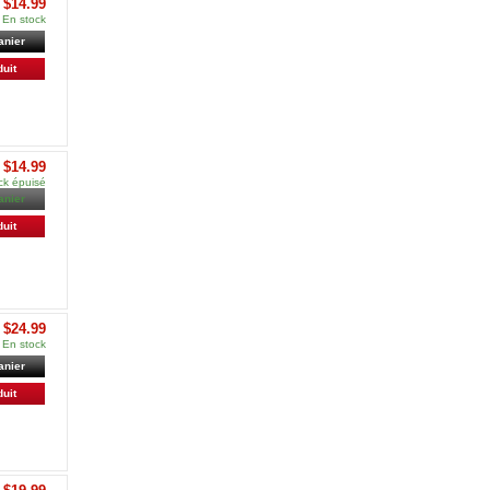
$14.99
En stock
anier
duit
$14.99
ck épuisé
anier
duit
$24.99
En stock
anier
duit