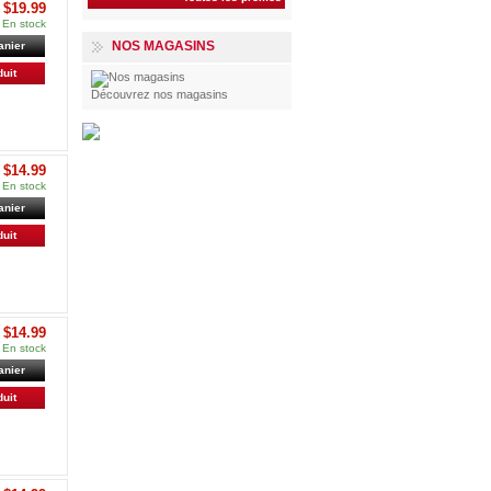
$19.99
En stock
NOS MAGASINS
anier
duit
Découvrez nos magasins
$14.99
En stock
anier
duit
$14.99
En stock
anier
duit