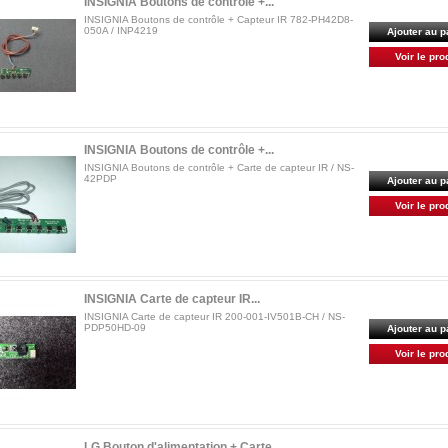
INSIGNIA Boutons de contrôle +...
INSIGNIA Boutons de contrôle + Capteur IR 782-PH42D8-
050A / INP4219
Ajouter au p
Voir le pro
INSIGNIA Boutons de contrôle +...
INSIGNIA Boutons de contrôle + Carte de capteur IR / NS-
42PDP
Ajouter au p
Voir le pro
INSIGNIA Carte de capteur IR...
INSIGNIA Carte de capteur IR 200-001-IV501B-CH / NS-
PDP50HD-09
Ajouter au p
Voir le pro
LG Bouton d'alimentation + Carte...