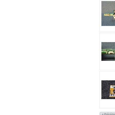
« Précéd