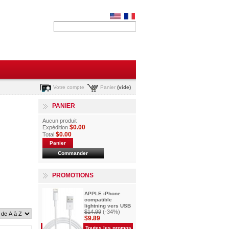
Votre compte
Panier
(vide)
PANIER
Aucun produit
$0.00
Expédition
$0.00
Total
Panier
Commander
PROMOTIONS
APPLE iPhone
compatible
lightning vers USB
$14.99
(-34%)
$9.89
Toutes les promos