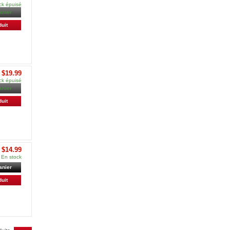
ck épuisé
anier
duit
$19.99
ck épuisé
anier
duit
$14.99
En stock
anier
duit