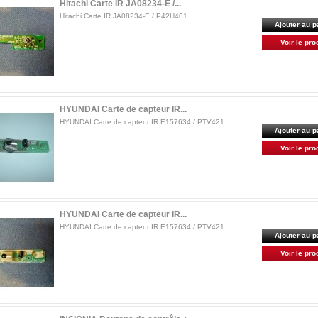
Hitachi Carte IR JA08234-E /...
Hitachi Carte IR JA08234-E / P42H401
Ajouter au p
Voir le pro
HYUNDAI Carte de capteur IR...
HYUNDAI Carte de capteur IR E157634 / PTV421
Ajouter au p
Voir le pro
HYUNDAI Carte de capteur IR...
HYUNDAI Carte de capteur IR E157634 / PTV421
Ajouter au p
Voir le pro