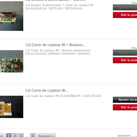
Sto
LG Bouton d'alimentation + Carte de capteur IR
Ajouter au p
EAX41604104, EBT5130 / 50PG60-UA
Voir le pro
LG Carte de capteur IR + Bouton...
Sto
LG Carte de capteur IR + Bouton alimentation
Ajouter au p
EAX41604104, EBR44170002009 / 50PG30
Voir le pro
LG Carte de capteur IR...
LG Carte de capteur IR 31419SNK47F / 42PC3D-UD
Ajouter au p
Voir le pro
ent
1
2
3
8
Suivant »
...