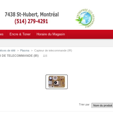
ces
Encre & Toner
Horaire du Magasin
ièces de télé
>
Plasma
>
Capteur de telecommande (IR)
 DE TELECOMMANDE (IR)
115
Trier par