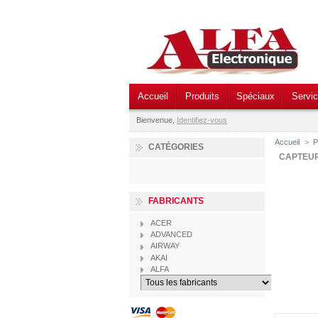
Accueil
Produits
Spéciaux
Servi
Bienvenue,
Identifiez-vous
Accueil
>
P
CATÉGORIES
CAPTEUR
FABRICANTS
ACER
ADVANCED
AIRWAY
AKAI
ALFA