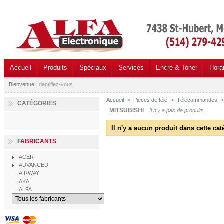
Accueil
Produits
Spéciaux
Services
Encre & Toner
Hora
Bienvenue,
Identifiez-vous
Accueil
>
Pièces de télé
>
Télécommandes
>
CATÉGORIES
MITSUBISHI
Il n'y a pas de produits.
Il n'y a aucun produit dans cette cat
FABRICANTS
ACER
ADVANCED
AIRWAY
AKAI
ALFA