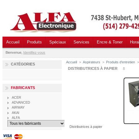
Accueil
Produits
Spéciaux
Services
Encre & Toner
Hora
Bienvenue,
Identifiez-vous
Accueil
>
Aspirateurs
>
Produits d'entretien
>
CATÉGORIES
DISTRIBUTRICES À PAPIER
5
FABRICANTS
ACER
ADVANCED
AIRWAY
AKAI
ALFA
Distributrices à papier