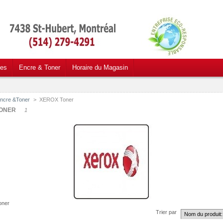
ces
Encre & Toner
Horaire du Magasin
ncre &Toner
>
XEROX Toner
TONER
1
oner
Trier par