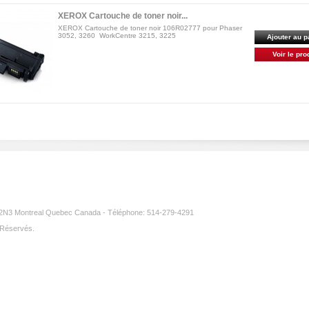
XEROX Cartouche de toner noir...
XEROX Cartouche de toner noir 106R02777 pour Phaser
3052, 3260 WorkCentre 3215, 3225
Ajouter au p
Voir le pro
3 Montreal Quebec Canada - Téléphone: 514-279-4291
 Réservés.