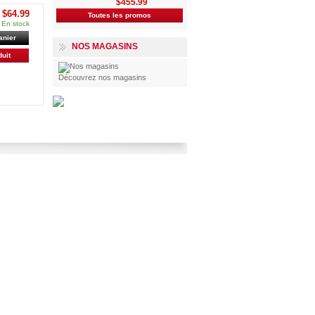
$455.99
$64.99
Toutes les promos
En stock
anier
NOS MAGASINS
duit
Découvrez nos magasins