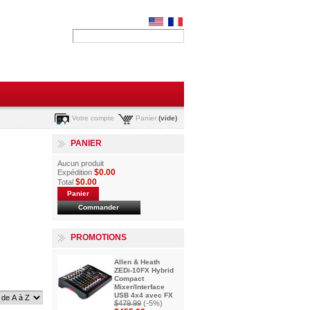
Votre compte
Panier
(vide)
PANIER
Aucun produit
$0.00
Expédition
$0.00
Total
Panier
Commander
PROMOTIONS
Allen & Heath
ZEDi-10FX Hybrid
Compact
Mixer/Interface
USB 4x4 avec FX
$479.99
(-5%)