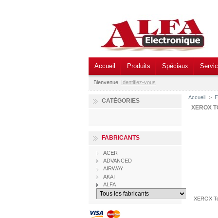
Accueil
Produits
Spéciaux
Servi
Bienvenue,
Identifiez-vous
Accueil
>
E
CATÉGORIES
XEROX 
FABRICANTS
ACER
ADVANCED
AIRWAY
AKAI
ALFA
XEROX T