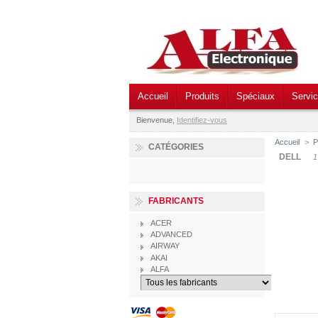
Accueil
Produits
Spéciaux
Servi
Bienvenue,
Identifiez-vous
Accueil
>
P
CATÉGORIES
DELL
FABRICANTS
ACER
ADVANCED
AIRWAY
AKAI
ALFA