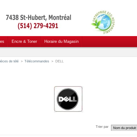
ces
Encre & Toner
Horaire du Magasin
ièces de télé
>
Télécommandes
>
DELL
1
Trier par