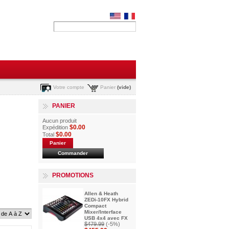
Votre compte
Panier
(vide)
PANIER
Aucun produit
$0.00
Expédition
$0.00
Total
Panier
Commander
PROMOTIONS
Allen & Heath
ZEDi-10FX Hybrid
Compact
Mixer/Interface
USB 4x4 avec FX
$479.99
(-5%)