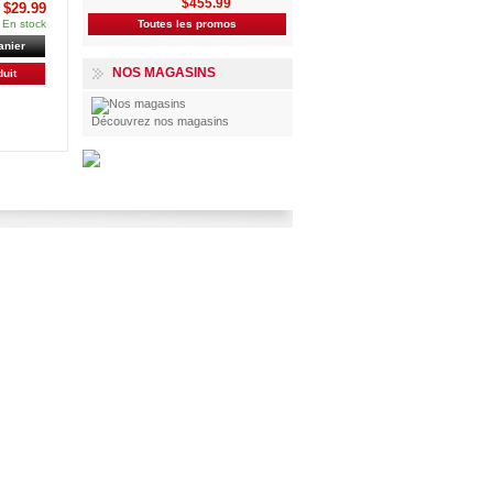
$455.99
$29.99
En stock
Toutes les promos
anier
NOS MAGASINS
duit
Découvrez nos magasins