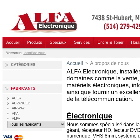
Accueil
Produits
Spéciaux
Services
Encre & Toner
Hora
Bienvenue,
Identifiez-vous
Accueil
>
A propos de nous
CATÉGORIES
ALFA Electronique, installé
domaines comme la vente, l'
matériels électroniques, in
FABRICANTS
ainsi que fournir un excell
de la télécommunication.
ACER
ADVANCED
AIRWAY
É
lectronique
AKAI
ALFA
Nous sommes spécialisé dans la 
géant, récepteur HD, lecteur D
numérique, VHS 8mm, système de