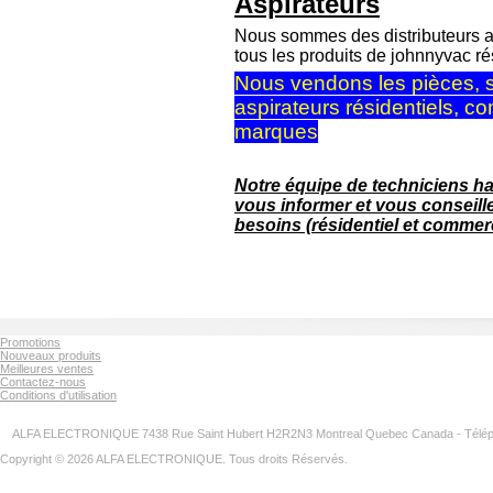
Aspirateurs
Nous sommes des distributeurs a
tous les produits de johnnyvac ré
Nous vendons les pièces, sa
aspirateurs résidentiels, c
marques
Notre équipe de techniciens ha
vous informer et vous conseille
besoins (résidentiel et commerc
Promotions
Nouveaux produits
Meilleures ventes
Contactez-nous
Conditions d'utilisation
ALFA ELECTRONIQUE 7438 Rue Saint Hubert H2R2N3 Montreal Quebec Canada - Télép
Copyright © 2026 ALFA ELECTRONIQUE. Tous droits Réservés.