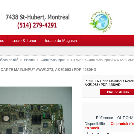
ces
Encre & Toner
Horaire du Magasin
ièces de télé
>
Plasma
>
Carte Main/Input
>
PIONEER Carte Main/Input AWW1273, AKE
 CARTE MAIN/INPUT AWW1273, AKE1063 / PDP-4280HD
PIONEER Carte Main/Input AWW1
AKE1063 / PDP-4280HD
Plus de détails
Référence :
OUT-CHA
Disponibilité :
Ce produit n'e
en stock