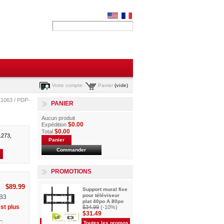
Votre compte
Panier
(vide)
1063 / PDP-
PANIER
Aucun produit
$0.00
Expédition
$0.00
Total
273,
Panier
Commander
PROMOTIONS
$89.99
Support mural fixe
pour téléviseur
B3
plat 40po A 80po
st plus
$34.99
(-10%)
$31.49
Toutes les promos