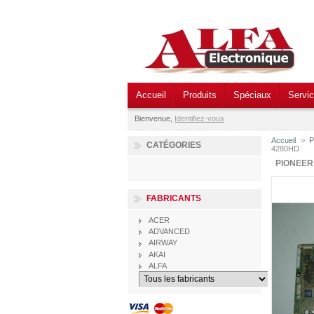
Accueil
Produits
Spéciaux
Servi
Bienvenue,
Identifiez-vous
Accueil
>
P
CATÉGORIES
4280HD
PIONEER
FABRICANTS
ACER
ADVANCED
AIRWAY
AKAI
ALFA