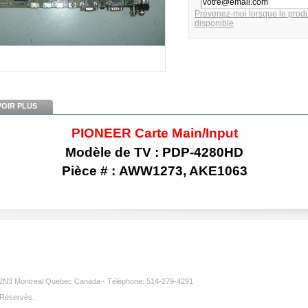
Prévenez-moi lorsque le produ
disponible
VOIR PLUS
PIONEER Carte Main/Input
Modèle de TV : PDP-4280HD
Pièce # : AWW1273, AKE1063
3 Montreal Quebec Canada - Téléphone: 514-279-4291
 Réservés.