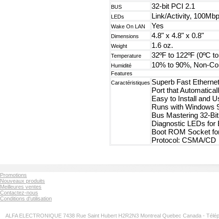
32-bit PCI 2.1
BUS
Link/Activity, 100Mb
LEDs
Yes
Wake On LAN
4.8" x 4.8" x 0.8"
Dimensions
1.6 oz.
Weight
32ºF to 122ºF (0ºC t
Temperature
10% to 90%, Non-Co
Humidité
Features
Superb Fast Etherne
Caractéristiques
Port that Automatical
Easy to Install and U
Runs with Windows 9
Bus Mastering 32-Bit
Diagnostic LEDs for 
Boot ROM Socket fo
Protocol: CSMA/CD
Promotions
Nouveaux produits
Meilleures ventes
Contactez-nous
Conditions d'utilisation
ALFA ELECTRONIQUE 7438 Rue Saint Hubert H2R2N3 Montreal Quebec Canada - Télép