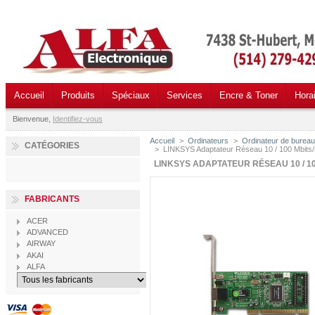
Accueil
Produits
Spéciaux
Services
Encre & Toner
Hora
Bienvenue,
Identifiez-vous
Accueil
>
Ordinateurs
>
Ordinateur de burea
CATÉGORIES
>
LINKSYS Adaptateur Réseau 10 / 100 Mbits
LINKSYS ADAPTATEUR RÉSEAU 10 / 10
FABRICANTS
ACER
ADVANCED
AIRWAY
AKAI
ALFA