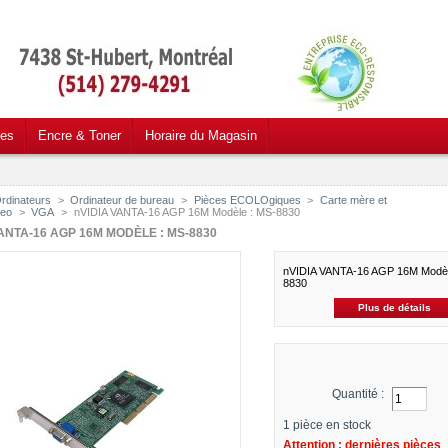
ces
Encre & Toner
Horaire du Magasin
rdinateurs
>
Ordinateur de bureau
>
Pièces ECOLOgiques
>
Carte mère et
deo
>
VGA
>
nVIDIA VANTA-16 AGP 16M Modèle : MS-8830
ANTA-16 AGP 16M MODÈLE : MS-8830
nVIDIA VANTA-16 AGP 16M Modèl
8830
Plus de détails
Quantité :
1
pièce en stock
Attention : dernières pièces