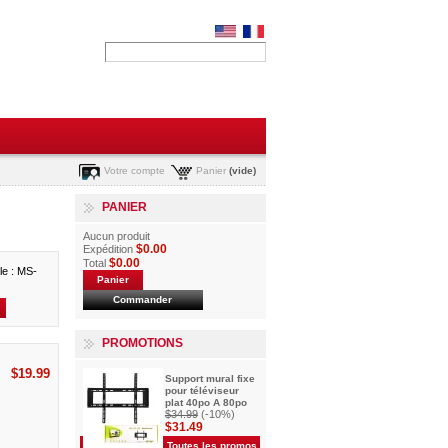
Votre compte
Panier
(vide)
PANIER
Aucun produit
$0.00
Expédition
$0.00
Total
e : MS-
Panier
Commander
PROMOTIONS
$19.99
Support mural fixe
pour téléviseur
plat 40po A 80po
$34.99
(-10%)
$31.49
Toutes les promos