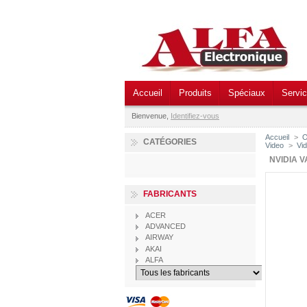
Accueil
Produits
Spéciaux
Servi
Bienvenue,
Identifiez-vous
Accueil
>
O
CATÉGORIES
Video
>
Vi
NVIDIA V
FABRICANTS
ACER
ADVANCED
AIRWAY
AKAI
ALFA