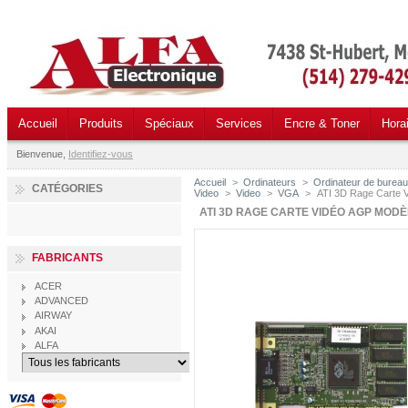
Accueil
Produits
Spéciaux
Services
Encre & Toner
Hora
Bienvenue,
Identifiez-vous
Accueil
>
Ordinateurs
>
Ordinateur de burea
CATÉGORIES
Video
>
Video
>
VGA
>
ATI 3D Rage Carte 
ATI 3D RAGE CARTE VIDÉO AGP MODÈL
FABRICANTS
ACER
ADVANCED
AIRWAY
AKAI
ALFA