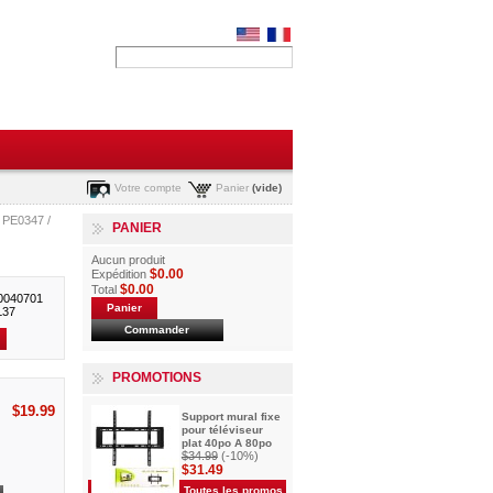
Votre compte
Panier
(vide)
 PE0347 /
PANIER
Aucun produit
$0.00
Expédition
$0.00
Total
00040701
Panier
L37
Commander
PROMOTIONS
$19.99
Support mural fixe
pour téléviseur
plat 40po A 80po
$34.99
(-10%)
$31.49
Toutes les promos