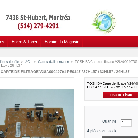
ces
Encre & Toner
Horaire du Magasin
ièces de télé
>
ACL
>
Cartes d'alimentation
>
TOSHIBA Carte de filtrage V28A00040701
HL57 / 26HL37
CARTE DE FILTRAGE V28A00040701 PE0347 / 37HL57 / 32HL57 / 26HL37
TOSHIBA Carte de filtrage V28A
PE0347 / 37HL57 / 32HL57 / 26H
Plus de détails
Quantité :
4
pièces en stock