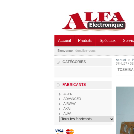
Accueil
Produits
Spéciaux
Servi
Bienvenue,
Identifiez-vous
Accueil
>
P
CATÉGORIES
37HL57 / 32
TOSHIBA 
FABRICANTS
ACER
ADVANCED
AIRWAY
AKAI
ALFA