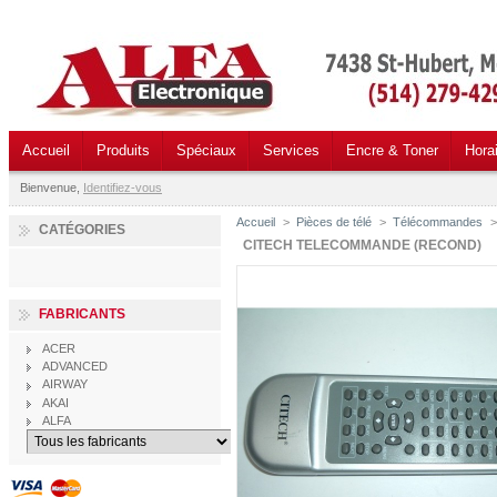
Accueil
Produits
Spéciaux
Services
Encre & Toner
Hora
Bienvenue,
Identifiez-vous
Accueil
>
Pièces de télé
>
Télécommandes
>
CATÉGORIES
CITECH TELECOMMANDE (RECOND)
FABRICANTS
ACER
ADVANCED
AIRWAY
AKAI
ALFA