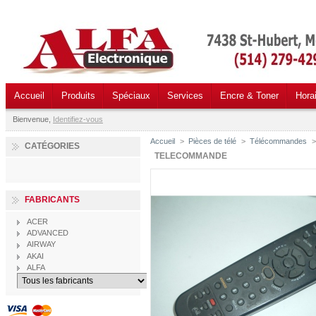
Accueil
Produits
Spéciaux
Services
Encre & Toner
Hora
Bienvenue,
Identifiez-vous
Accueil
>
Pièces de télé
>
Télécommandes
>
CATÉGORIES
TELECOMMANDE
FABRICANTS
ACER
ADVANCED
AIRWAY
AKAI
ALFA