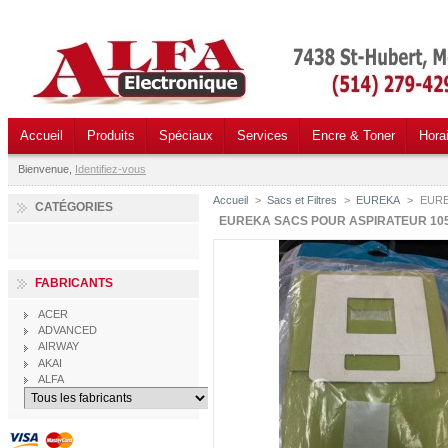
Accueil
Produits
Spéciaux
Services
Encre & Toner
Hora
Bienvenue,
Identifiez-vous
Accueil
>
Sacs et Filtres
>
EUREKA
>
EUREK
CATÉGORIES
EUREKA SACS POUR ASPIRATEUR 105
FABRICANTS
ACER
ADVANCED
AIRWAY
AKAI
ALFA