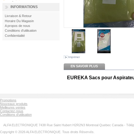
INFORMATIONS
Livraison & Retour
Horaire Du Magasin
A propos de nous
Conditions d'utilisation
Confidentialité
Imprimer
EN SAVOIR PLUS
EUREKA Sacs pour Aspirate
Promotions
Nouveaux produits
Meilleures ventes
Contactez-nous
Conditions d'utilisation
ALFA ELECTRONIQUE 7438 Rue Saint Hubert H2R2N3 Montreal Quebec Canada - Télép
Copyright © 2026 ALFA ELECTRONIQUE. Tous droits Réservés.