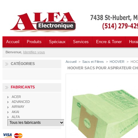
Accueil
Produits
Spéciaux
Services
Encre & Toner
Hora
Bienvenue,
Identifiez-vous
Accueil
>
Sacs et Filtres
>
HOOVER
>
HOOV
CATÉGORIES
HOOVER SACS POUR ASPIRATEUR CH
FABRICANTS
ACER
ADVANCED
AIRWAY
AKAI
ALFA