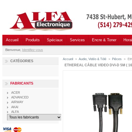
Accueil
Produits
Spéciaux
Services
Encre & Toner
Hora
Bienvenue,
Identifiez-vous
Accueil
>
Audio, Vidéo & Télé
>
Pièces
>
Eth
CATÉGORIES
ETHEREAL CÂBLE VIDEO DVI-D 5M ( 16
FABRICANTS
ACER
ADVANCED
AIRWAY
AKAI
ALFA