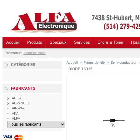
Accueil
Produits
Spéciaux
Services
Encre & Toner
Hora
Bienvenue,
Identifiez-vous
Accueil
>
Pièces de télé
>
Semi-conducteur
CATÉGORIES
DIODE 1S315
FABRICANTS
ACER
ADVANCED
AIRWAY
AKAI
ALFA