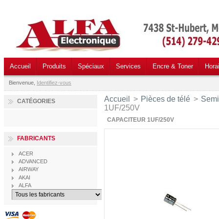
Accueil
Produits
Spéciaux
Services
Encre & Toner
Hora
Bienvenue,
Identifiez-vous
Accueil
>
Pièces de télé
>
Semi
CATÉGORIES
1UF/250V
CAPACITEUR 1UF/250V
FABRICANTS
ACER
ADVANCED
AIRWAY
AKAI
ALFA