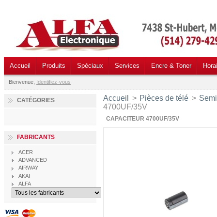
Accueil
Produits
Spéciaux
Services
Encre & Toner
Hora
Bienvenue,
Identifiez-vous
Accueil
>
Pièces de télé
>
Semi
CATÉGORIES
4700UF/35V
CAPACITEUR 4700UF/35V
FABRICANTS
ACER
ADVANCED
AIRWAY
AKAI
ALFA